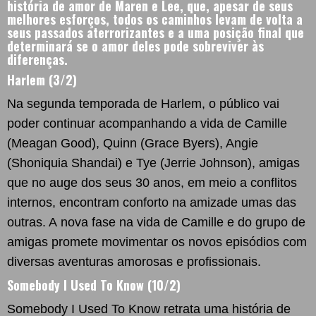
história de amor de Maren e Lee, que, apesar de seus
melhores esforços, todos os caminhos levam de volta a
seus passados ​​aterrorizantes e a uma posição final que
determinará se o amor deles pode sobreviver às
diferenças.
Harlem (3/2)
Na segunda temporada de Harlem, o público vai
poder continuar acompanhando a vida de Camille
(Meagan Good), Quinn (Grace Byers), Angie
(Shoniquia Shandai) e Tye (Jerrie Johnson), amigas
que no auge dos seus 30 anos, em meio a conflitos
internos, encontram conforto na amizade umas das
outras. A nova fase na vida de Camille e do grupo de
amigas promete movimentar os novos episódios com
diversas aventuras amorosas e profissionais.
Somebody I Used To Know (10/2)
Somebody I Used To Know retrata uma história de