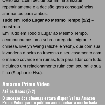
Certo dia, Colm decide por fim na amizade
repentinamente e a decisão gera consequências
alarmantes para ambos.
Tudo em Todo Lugar ao Mesmo Tempo (2/2) –
reestreia
Em Tudo em Todo o Lugar ao Mesmo Tempo,
acompanhamos uma sobrecarregada imigrante
chinesa, Evelyn Wang (Michelle Yeoh), que com sua
lavanderia à beira do fracasso e seu casamento com
o marido covarde em ruínas, luta para lidar com tudo,
incluindo um relacionamento ruim com seu pai e sua
filha (Stephanie Hsu).
Amazon Prime Video
Até os Ossos (7/2)
O sucesso dos cinemas estará disponível na Amazon
Prime Video para o público acompanhar a conturbada