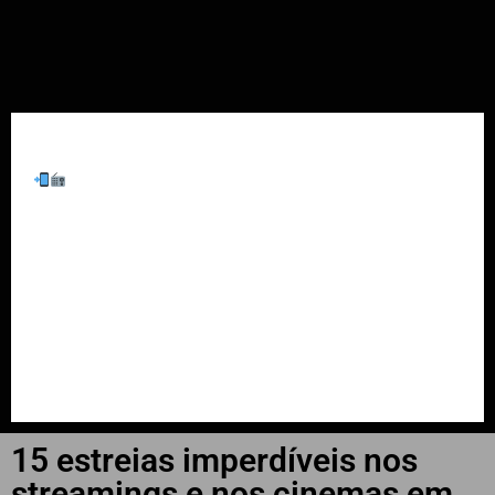
INÍCIO
WhatsApp
Últimas Notícias
Cachoeira do Sul
Falecimentos
Região
Estado
15 estreias imperdíveis nos
streamings e nos cinemas em