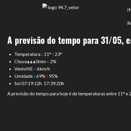
I
R
A previsão do tempo para 31/05, 
Temperatura
11°
23°
Chuva
0mm – 2%
VentoNE – 6km/h
Umidade
69%
95%
Sol 07:19:12h 17:39:20h
A previsão do tempo para hoje é de temperaturas entre 11° e 2