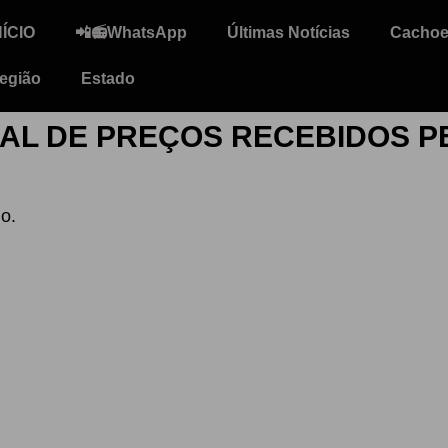
NÍCIO
📲📻WhatsApp
Últimas Notícias
Cachoei
egião
Estado
L DE PREÇOS RECEBIDOS P
o.