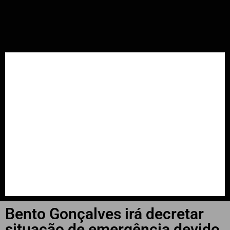
INÍCIO
📲📻WhatsApp
Últimas Notícias
Cachoeira do Sul
Falecimentos
Região
Estado
Bento Gonçalves irá decretar
situação de emergência devido