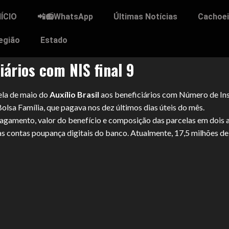
NÍCIO
📲📻WhatsApp
Últimas Notícias
Cachoei
egião
Estado
iários com NIS final 9
ela de maio do
Auxílio Brasil
aos beneficiários com Número de Inscr
lsa Família, que pagava nos dez últimos dias úteis do mês.
gamento, valor do benefício e composição das parcelas em dois ap
s contas poupança digitais do banco. Atualmente, 17,5 milhões de