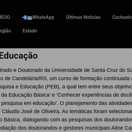
NÍCIO
WhatsApp
Últimas Notícias
Cachoeir
egião
Estado
 Educação
ado e Doutorado da Universidade de Santa Cruz do Su
io de Candelária/RS, um curso de formação continuada 
quisa e Educação (PEB), a qual tem entre seus objetivos
 da Educação Básica’ e ‘Conhecer experiências de do
a pesquisa em educação’. O planejamento das atividades
 Cláudio José de Oliveira. As temáticas foram selecion
 Básica, dialogando com as pesquisas dos doutorandos
diação dos doutorandos e gestores municipais Aline Ca