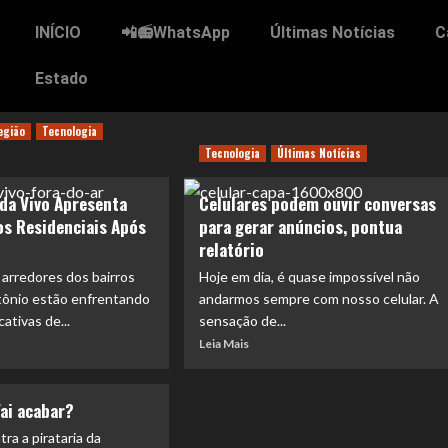
INÍCIO
📲📻WhatsApp
Últimas Notícias
C
Estado
egião
Tecnologia
Tecnologia
Últimas Notícias
 da Vivo Apresenta
Celulares podem ouvir conversas
os Residenciais Após
para gerar anúncios, pontua
relatório
arredores dos bairros
Hoje em dia, é quase impossível não
tônio estão enfrentando
andarmos sempre com nosso celular. A
cativas de...
sensação de...
Leia Mais
Vai acabar?
ra a pirataria da