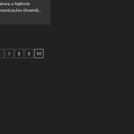
natura, a Agência
municações (Anatel)...
7
8
9
…
10