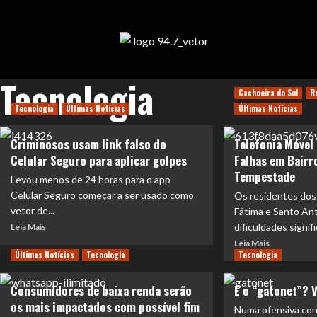
Tecnologia
Cachoeira do Sul
R
Tecnologia
Últimas Notícias
Últimas Notícias
Criminosos usam link falso do
Telefonia Móvel
Celular Seguro para aplicar golpes
Falhas em Bairr
Tempestade
Levou menos de 24 horas para o app
Celular Seguro começar a ser usado como
Os residentes dos 
vetor de...
Fátima e Santo An
dificuldades signifi
Leia Mais
Leia Mais
Últimas Notícias
Tecnologia
Tecnologia
Consumidores de baixa renda serão
E o “gatonet”? 
os mais impactados com possível fim
Numa ofensiva cont