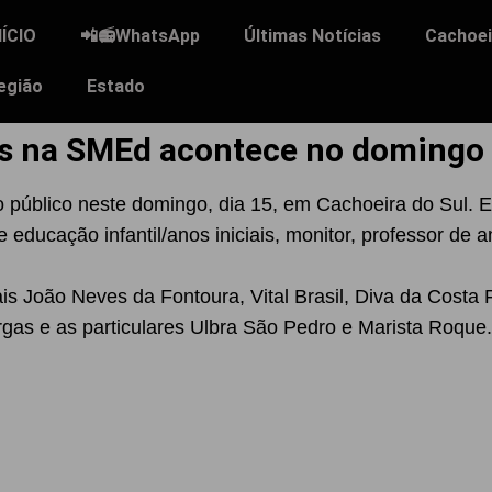
NÍCIO
📲📻WhatsApp
Últimas Notícias
Cachoei
egião
Estado
as na SMEd acontece no domingo
o público neste domingo, dia 15, em Cachoeira do Sul. 
ducação infantil/anos iniciais, monitor, professor de an
is João Neves da Fontoura, Vital Brasil, Diva da Costa 
rgas e as particulares Ulbra São Pedro e Marista Roque.