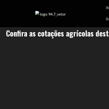
I
R
Confira as cotações agrícolas des