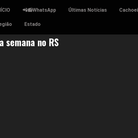
NÍCIO
📲📻WhatsApp
Últimas Notícias
Cachoei
egião
Estado
ta semana no RS