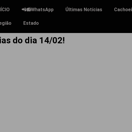
NÍCIO
📲📻WhatsApp
Últimas Notícias
Cachoei
egião
Estado
ias do dia 14/02!