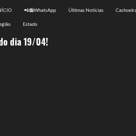
NÍCIO
📲📻WhatsApp
Últimas Notícias
Cachoeira
egião
Estado
 do dia 19/04!