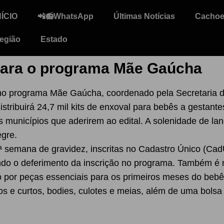
NÍCIO
📲📻WhatsApp
Últimas Notícias
Cachoei
egião
Estado
 para o programa Mãe Gaúcha
no programa Mãe Gaúcha, coordenado pela Secretaria 
a distribuirá 24,7 mil kits de enxoval para bebês a gestan
s municípios que aderirem ao edital. A solenidade de 
egre.
 semana de gravidez, inscritas no Cadastro Único (Cad
do o deferimento da inscrição no programa. Também é 
o por peças essenciais para os primeiros meses do bebê
 e curtos, bodies, culotes e meias, além de uma bolsa