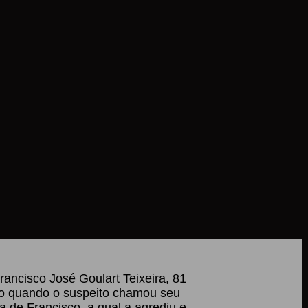
ancisco José Goulart Teixeira, 81
ício quando o suspeito chamou seu
 de Francisco, a qual a agrediu e