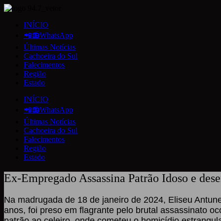
INÍCIO
📲📻WhatsApp
Últimas Notícias
Cachoeira do Sul
Falecimentos
Região
Estado
INÍCIO
📲📻WhatsApp
Últimas Notícias
Cachoeira do Sul
Falecimentos
Região
Estado
Ex-Empregado Assassina Patrão Idoso e dese
Na madrugada de 18 de janeiro de 2024, Eliseu Antunes
anos, foi preso em flagrante pelo brutal assassinato o
patrão ao celeiro, onde cometeu o homicídio estrangul