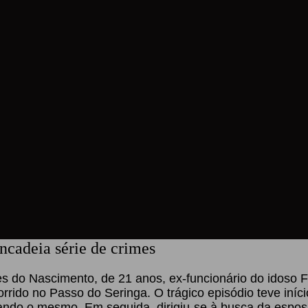
ncadeia série de crimes
 do Nascimento, de 21 anos, ex-funcionário do idoso Fr
corrido no Passo do Seringa. O trágico episódio teve in
ando o mesmo. Em seguida, dirigiu-se à busca da esposa