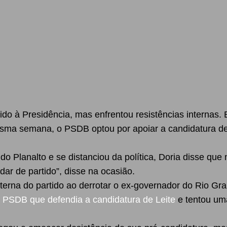
tido à Presidência, mas enfrentou resistências internas
mesma semana, o PSDB optou por apoiar a candidatura d
o Planalto e se distanciou da política, Doria disse que
ar de partido”, disse na ocasião.
terna do partido ao derrotar o ex-governador do Rio Gra
o PSDB que defendia a candidatura de Leite
e tentou um