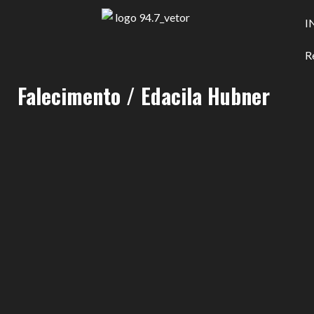
I
R
Falecimento / Edacila Hubner