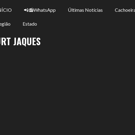
NÍCIO
📲📻WhatsApp
Últimas Notícias
Cachoeira
egião
Estado
URT JAQUES