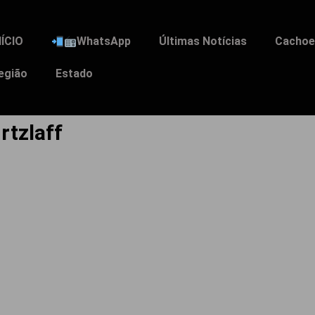
NÍCIO
WhatsApp
Últimas Notícias
Cachoei
egião
Estado
rtzlaff