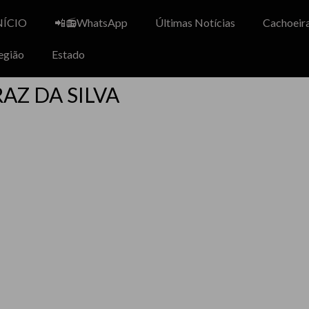
NÍCIO
📲📻WhatsApp
Últimas Notícias
Cachoeira
egião
Estado
AZ DA SILVA