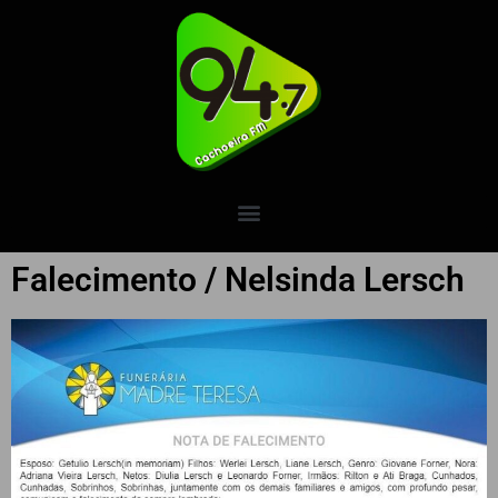
Falecimento / Nelsinda Lersch