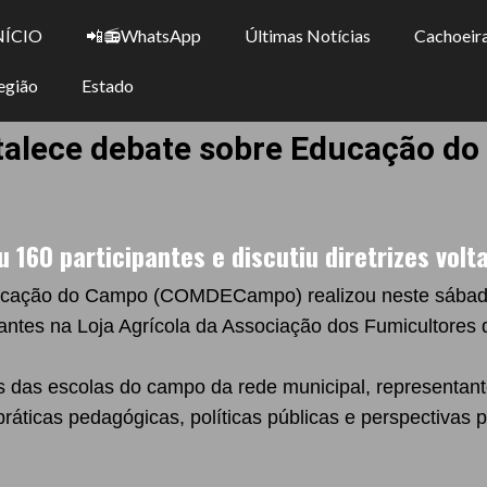
NÍCIO
📲📻WhatsApp
Últimas Notícias
Cachoeira
egião
Estado
talece debate sobre Educação d
160 participantes e discutiu diretrizes volt
ucação do Campo (COMDECampo) realizou neste sábado 
ntes na Loja Agrícola da Associação dos Fumicultores d
das escolas do campo da rede municipal, representantes
áticas pedagógicas, políticas públicas e perspectivas 