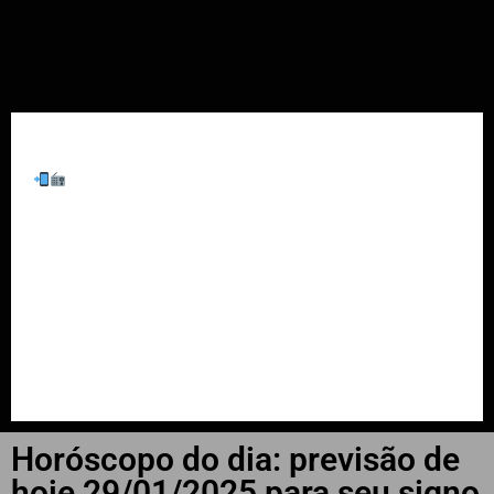
INÍCIO
WhatsApp
Últimas Notícias
Cachoeira do Sul
Falecimentos
Região
Estado
Horóscopo do dia: previsão de
hoje 29/01/2025 para seu signo