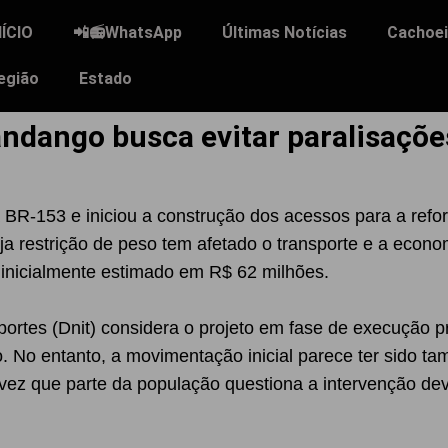
NÍCIO
📲📻WhatsApp
Últimas Notícias
Cachoei
egião
Estado
andango busca evitar paralisaçõe
na BR-153 e iniciou a construção dos acessos para a re
ja restrição de peso tem afetado o transporte e a econo
, inicialmente estimado em R$ 62 milhões.
ortes (Dnit) considera o projeto em fase de execução pr
o. No entanto, a movimentação inicial parece ter sido t
z que parte da população questiona a intervenção devid