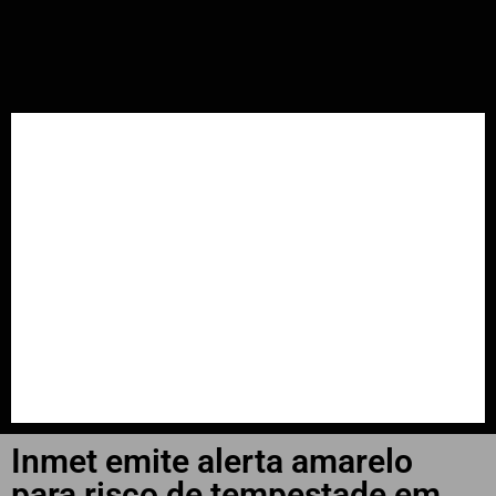
INÍCIO
📲📻WhatsApp
Últimas Notícias
Cachoeira do Sul
Falecimentos
Região
Estado
Inmet emite alerta amarelo
para risco de tempestade em