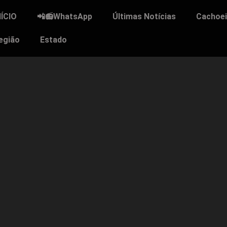
NÍCIO
📲📻WhatsApp
Últimas Notícias
Cachoei
egião
Estado