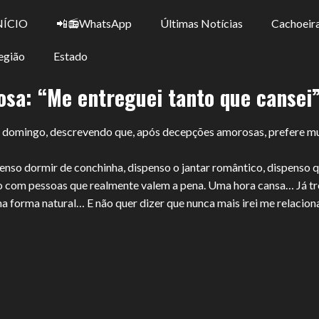
NÍCIO
📲📻WhatsApp
Últimas Notícias
Cachoeira
egião
Estado
osa: “Me entreguei tanto que cansei
omingo, descrevendo que, após decepções amorosas, prefere mui
penso dormir de conchinha, dispenso o jantar romântico, dispenso 
o com pessoas que realmente valem a pena. Uma hora cansa… Já tro
 forma natural… E não quer dizer que nunca mais irei me relacion