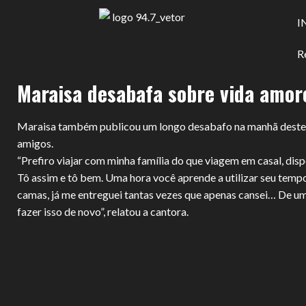
I
R
Maraisa desabafa sobre vida amor
Maraisa também publicou um longo desabafo na manhã deste d
amigos.
“Prefiro viajar com minha família do que viagem em casal, dis
Tô assim e tô bem. Uma hora você aprende a utilizar seu temp
camas, já me entreguei tantas vezes que apenas cansei… De uma
fazer isso de novo”, relatou a cantora.