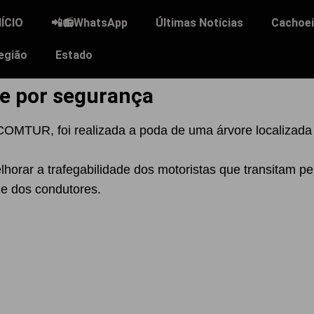
NÍCIO
📲📻WhatsApp
Últimas Notícias
Cachoei
egião
Estado
re por segurança
OMTUR, foi realizada a poda de uma árvore localizada n
lhorar a trafegabilidade dos motoristas que transitam pe
de dos condutores.