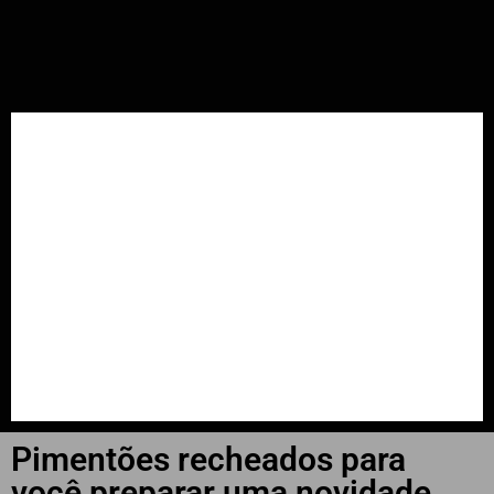
INÍCIO
📲📻WhatsApp
Últimas Notícias
Cachoeira do Sul
Falecimentos
Região
Estado
Pimentões recheados para
você preparar uma novidade