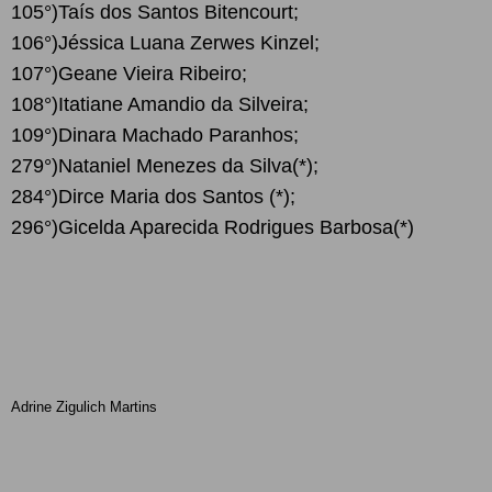
105°)Taís dos Santos Bitencourt;
106°)Jéssica Luana Zerwes Kinzel;
107°)Geane Vieira Ribeiro;
108°)Itatiane Amandio da Silveira;
109°)Dinara Machado Paranhos;
279°)Nataniel Menezes da Silva(*);
284°)Dirce Maria dos Santos (*);
296°)Gicelda Aparecida Rodrigues Barbosa(*)
Adrine Zigulich Martins