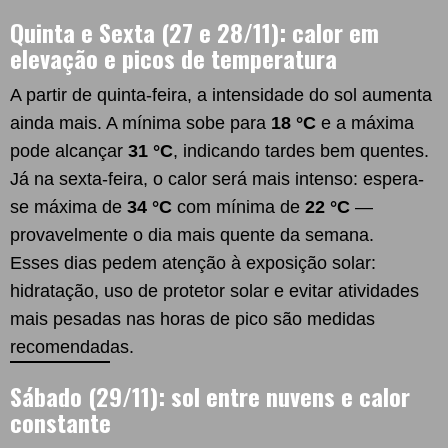
Quinta e Sexta (27 e 28/11): calor em
elevação e picos de temperatura
A partir de quinta-feira, a intensidade do sol aumenta
ainda mais. A mínima sobe para
18 °C
e a máxima
pode alcançar
31 °C
, indicando tardes bem quentes.
Já na sexta-feira, o calor será mais intenso: espera-
se máxima de
34 °C
com mínima de
22 °C
—
provavelmente o dia mais quente da semana.
Esses dias pedem atenção à exposição solar:
hidratação, uso de protetor solar e evitar atividades
mais pesadas nas horas de pico são medidas
recomendadas.
Sábado (29/11): sol entre nuvens e calor
constante