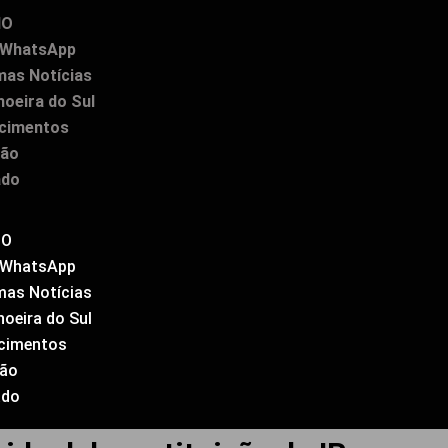
IO
WhatsApp
mas Notícias
oeira do Sul
ecimentos
ião
ado
IO
WhatsApp
mas Notícias
oeira do Sul
ecimentos
ião
ado