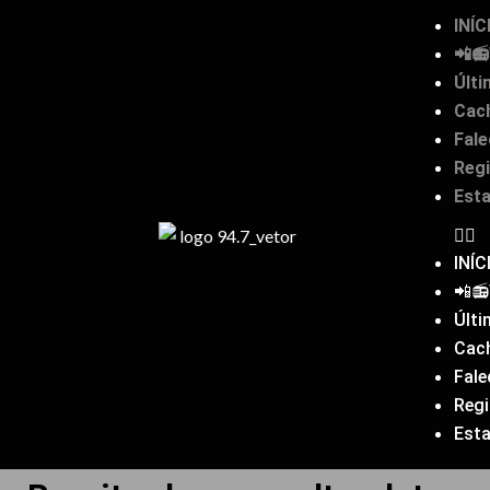
INÍC
📲
Últi
Cach
Fal
Reg
Est
INÍC
📲
Últi
Cach
Fal
Reg
Est