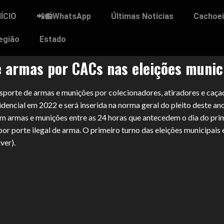
NÍCIO
📲📻WhatsApp
Últimas Notícias
Cachoei
egião
Estado
de armas por CACs nas eleições munic
ansporte de armas e munições por colecionadores, atiradores e caça
idencial em 2022 e será inserida na norma geral do pleito deste ano
m armas e munições entre as 24 horas que antecedem o dia do prim
r porte ilegal de arma. O primeiro turno das eleições municipais 
ver).