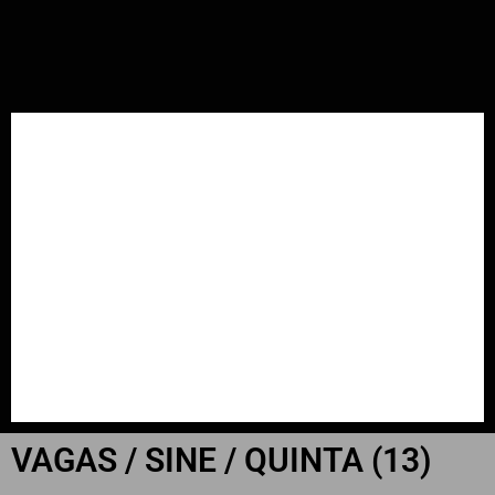
INÍCIO
📲📻WhatsApp
Últimas Notícias
Cachoeira do Sul
Falecimentos
Região
Estado
VAGAS / SINE / QUINTA (13)