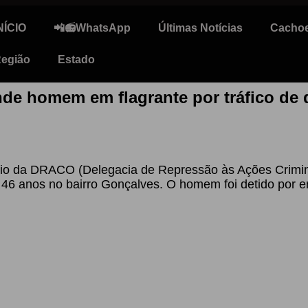
NÍCIO
📲📻WhatsApp
Últimas Notícias
Cachoe
egião
Estado
ende homem em flagrante por tráfico de 
r meio da DRACO (Delegacia de Repressão às Ações Crim
e 46 anos no bairro Gonçalves. O homem foi detido por e