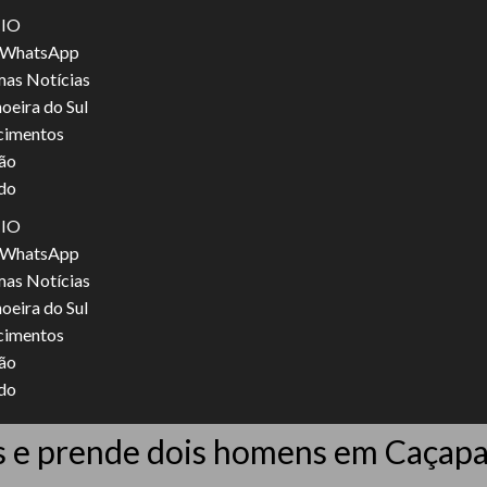
CIO
WhatsApp
mas Notícias
oeira do Sul
cimentos
ão
do
CIO
WhatsApp
mas Notícias
oeira do Sul
cimentos
ão
do
s e prende dois homens em Caçapa