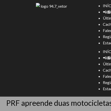
INÍ
📲
Últi
Cach
Fale
Regi
Esta
INÍ
📲
Últi
Cach
Fale
Regi
Esta
PRF apreende duas motocicleta