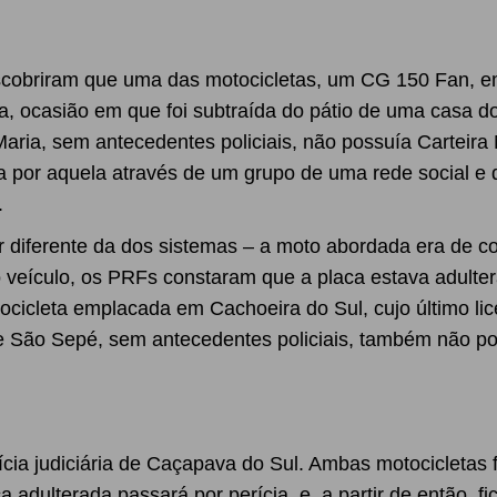
scobriram que uma das motocicletas, um CG 150 Fan, e
, ocasião em que foi subtraída do pátio de uma casa do
ria, sem antecedentes policiais, não possuía Carteira 
ta por aquela através de um grupo de uma rede social e 
.
r diferente da dos sistemas – a moto abordada era de c
o veículo, os PRFs constaram que a placa estava adulte
tocicleta emplacada em Cachoeira do Sul, cujo último li
e São Sepé, sem antecedentes policiais, também não p
ia judiciária de Caçapava do Sul. Ambas motocicletas f
a adulterada passará por perícia, e, a partir de então, fi