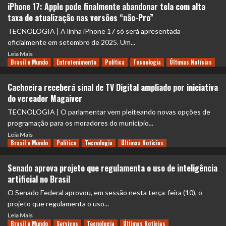
iPhone 17: Apple pode finalmente abandonar tela com alta
taxa de atualização nas versões “não-Pro”
TECNOLOGIA | A linha iPhone 17 só será apresentada
oficialmente em setembro de 2025. Um...
Leia Mais
Brasil e Mundo
Entretenimento
Política
Tecnologia
Últimas Notícias
Cachoeira receberá sinal de TV Digital ampliado por iniciativa
do vereador Magaiver
TECNOLOGIA | O parlamentar vem pleiteando novas opções de
programação para os moradores do município...
Leia Mais
Brasil e Mundo
Política
Tecnologia
Últimas Notícias
Senado aprova projeto que regulamenta o uso de inteligência
artificial no Brasil
O Senado Federal aprovou, em sessão nesta terça-feira (10), o
projeto que regulamenta o uso...
Leia Mais
Brasil e Mundo
Serviços
Tecnologia
Últimas Notícias